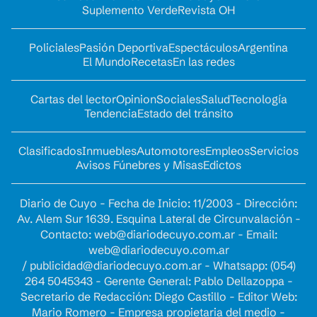
Suplemento Verde
Revista OH
Policiales
Pasión Deportiva
Espectáculos
Argentina
El Mundo
Recetas
En las redes
Cartas del lector
Opinion
Sociales
Salud
Tecnología
Tendencia
Estado del tránsito
Clasificados
Inmuebles
Automotores
Empleos
Servicios
Avisos Fúnebres y Misas
Edictos
Diario de Cuyo - Fecha de Inicio: 11/2003 - Dirección:
Av. Alem Sur 1639. Esquina Lateral de Circunvalación -
Contacto:
web@diariodecuyo.com.ar
- Email:
web@diariodecuyo.com.ar
/
publicidad@diariodecuyo.com.ar
-
Whatsapp: (054)
264 5045343 - Gerente General: Pablo Dellazoppa -
Secretario de Redacción: Diego Castillo - Editor Web:
Mario Romero - Empresa propietaria del medio -