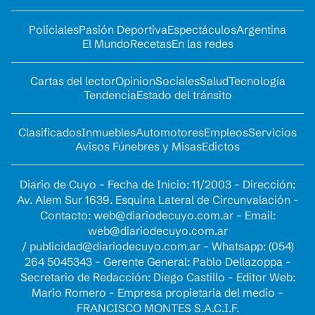
Policiales
Pasión Deportiva
Espectáculos
Argentina
El Mundo
Recetas
En las redes
Cartas del lector
Opinion
Sociales
Salud
Tecnología
Tendencia
Estado del tránsito
Clasificados
Inmuebles
Automotores
Empleos
Servicios
Avisos Fúnebres y Misas
Edictos
Diario de Cuyo - Fecha de Inicio: 11/2003 - Dirección:
Av. Alem Sur 1639. Esquina Lateral de Circunvalación -
Contacto:
web@diariodecuyo.com.ar
- Email:
web@diariodecuyo.com.ar
/
publicidad@diariodecuyo.com.ar
-
Whatsapp: (054)
264 5045343 - Gerente General: Pablo Dellazoppa -
Secretario de Redacción: Diego Castillo - Editor Web:
Mario Romero - Empresa propietaria del medio -
FRANCISCO MONTES S.A.C.I.F.