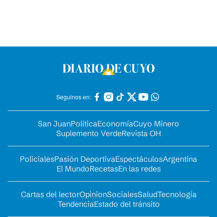
Seguinos en:
San Juan
Política
Economía
Cuyo Minero
Suplemento Verde
Revista OH
Policiales
Pasión Deportiva
Espectáculos
Argentina
El Mundo
Recetas
En las redes
Cartas del lector
Opinion
Sociales
Salud
Tecnología
Tendencia
Estado del tránsito