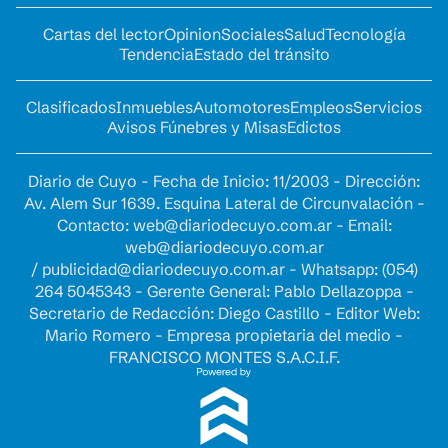
Cartas del lector
Opinion
Sociales
Salud
Tecnología
Tendencia
Estado del tránsito
Clasificados
Inmuebles
Automotores
Empleos
Servicios
Avisos Fúnebres y Misas
Edictos
Diario de Cuyo - Fecha de Inicio: 11/2003 - Dirección:
Av. Alem Sur 1639. Esquina Lateral de Circunvalación -
Contacto:
web@diariodecuyo.com.ar
- Email:
web@diariodecuyo.com.ar
/
publicidad@diariodecuyo.com.ar
-
Whatsapp: (054)
264 5045343 - Gerente General: Pablo Dellazoppa -
Secretario de Redacción: Diego Castillo - Editor Web:
Mario Romero - Empresa propietaria del medio -
FRANCISCO MONTES S.A.C.I.F.