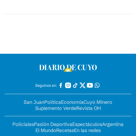
Seguinos en:
San Juan
Política
Economía
Cuyo Minero
Suplemento Verde
Revista OH
Policiales
Pasión Deportiva
Espectáculos
Argentina
El Mundo
Recetas
En las redes