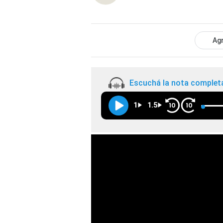
Agr
Escuchá la nota complet
1
1.5
10
10