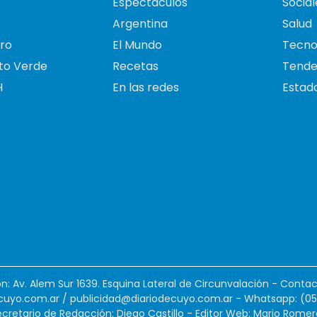
Espectáculos
Social
Argentina
Salud
ro
El Mundo
Tecno
to Verde
Recetas
Tende
H
En las redes
Estado
ión: Av. Alem Sur 1639. Esquina Lateral de Circunvalación - Contac
cuyo.com.ar
/
publicidad@diariodecuyo.com.ar
-
Whatsapp: (0
cretario de Redacción: Diego Castillo - Editor Web: Mario Romer