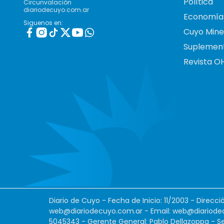
Política
Circunvalación
diariodecuyo.com.ar
Economía
Siguenos en:
Cuyo Mine
Suplemen
Revista O
Diario de Cuyo - Fecha de Inicio: 11/2003 - Direcc
web@diariodecuyo.com.ar
- Email:
web@diariode
5045343 - Gerente General: Pablo Dellazoppa - Se