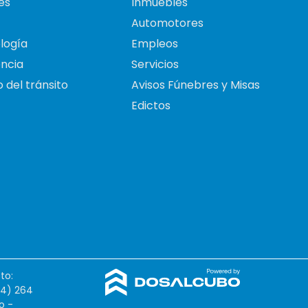
es
Inmuebles
Automotores
logía
Empleos
ncia
Servicios
 del tránsito
Avisos Fúnebres y Misas
Edictos
to:
54) 264
o -