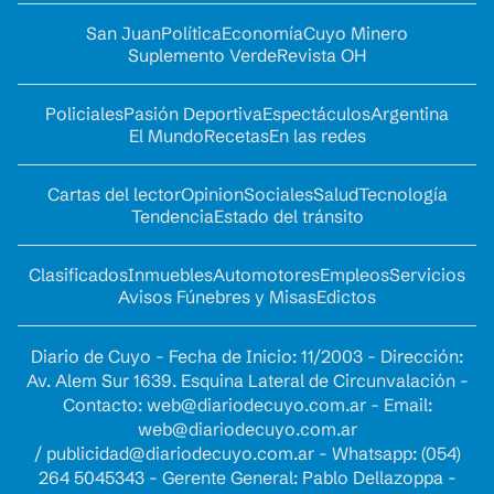
San Juan
Política
Economía
Cuyo Minero
Suplemento Verde
Revista OH
Policiales
Pasión Deportiva
Espectáculos
Argentina
El Mundo
Recetas
En las redes
Cartas del lector
Opinion
Sociales
Salud
Tecnología
Tendencia
Estado del tránsito
Clasificados
Inmuebles
Automotores
Empleos
Servicios
Avisos Fúnebres y Misas
Edictos
Diario de Cuyo - Fecha de Inicio: 11/2003 - Dirección:
Av. Alem Sur 1639. Esquina Lateral de Circunvalación -
Contacto:
web@diariodecuyo.com.ar
- Email:
web@diariodecuyo.com.ar
/
publicidad@diariodecuyo.com.ar
-
Whatsapp: (054)
264 5045343 - Gerente General: Pablo Dellazoppa -