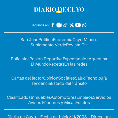
Seguinos en:
San Juan
Política
Economía
Cuyo Minero
Suplemento Verde
Revista OH
Policiales
Pasión Deportiva
Espectáculos
Argentina
El Mundo
Recetas
En las redes
Cartas del lector
Opinion
Sociales
Salud
Tecnología
Tendencia
Estado del tránsito
Clasificados
Inmuebles
Automotores
Empleos
Servicios
Avisos Fúnebres y Misas
Edictos
Diario de Cuyo - Fecha de Inicio: 11/2003 - Dirección: