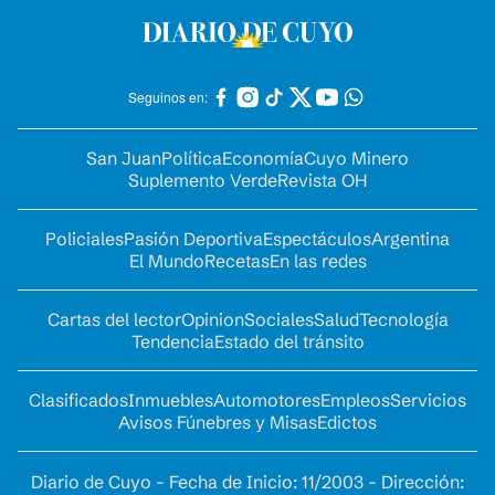
Seguinos en:
San Juan
Política
Economía
Cuyo Minero
Suplemento Verde
Revista OH
Policiales
Pasión Deportiva
Espectáculos
Argentina
El Mundo
Recetas
En las redes
Cartas del lector
Opinion
Sociales
Salud
Tecnología
Tendencia
Estado del tránsito
Clasificados
Inmuebles
Automotores
Empleos
Servicios
Avisos Fúnebres y Misas
Edictos
Diario de Cuyo - Fecha de Inicio: 11/2003 - Dirección: