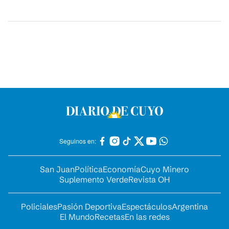
Seguinos en:
San Juan
Política
Economía
Cuyo Minero
Suplemento Verde
Revista OH
Policiales
Pasión Deportiva
Espectáculos
Argentina
El Mundo
Recetas
En las redes