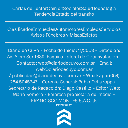
Cartas del lector
Opinion
Sociales
Salud
Tecnología
Tendencia
Estado del tránsito
Clasificados
Inmuebles
Automotores
Empleos
Servicios
Avisos Fúnebres y Misas
Edictos
Diario de Cuyo - Fecha de Inicio: 11/2003 - Dirección:
Av. Alem Sur 1639. Esquina Lateral de Circunvalación -
Contacto:
web@diariodecuyo.com.ar
- Email:
web@diariodecuyo.com.ar
/
publicidad@diariodecuyo.com.ar
-
Whatsapp: (054)
264 5045343 - Gerente General: Pablo Dellazoppa -
Secretario de Redacción: Diego Castillo - Editor Web:
Mario Romero - Empresa propietaria del medio -
FRANCISCO MONTES S.A.C.I.F.