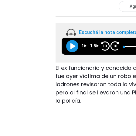
Agr
Escuchá la nota complet
1
1.5
10
10
El ex funcionario y conocido 
fue ayer víctima de un robo
ladrones revisaron toda la v
pero al final se llevaron una P
la policía.