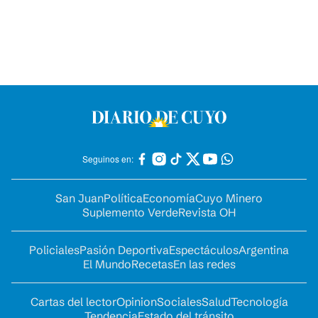
Seguinos en:
San Juan
Política
Economía
Cuyo Minero
Suplemento Verde
Revista OH
Policiales
Pasión Deportiva
Espectáculos
Argentina
El Mundo
Recetas
En las redes
Cartas del lector
Opinion
Sociales
Salud
Tecnología
Tendencia
Estado del tránsito