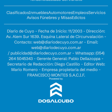
Clasificados
Inmuebles
Automotores
Empleos
Servicios
Avisos Fúnebres y Misas
Edictos
Diario de Cuyo - Fecha de Inicio: 11/2003 - Dirección:
Av. Alem Sur 1639. Esquina Lateral de Circunvalación -
Contacto:
web@diariodecuyo.com.ar
- Email:
web@diariodecuyo.com.ar
/
publicidad@diariodecuyo.com.ar
-
Whatsapp: (054)
264 5045343 - Gerente General: Pablo Dellazoppa -
Secretario de Redacción: Diego Castillo - Editor Web:
Mario Romero - Empresa propietaria del medio -
FRANCISCO MONTES S.A.C.I.F.