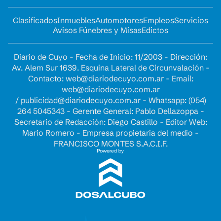
Clasificados
Inmuebles
Automotores
Empleos
Servicios
Avisos Fúnebres y Misas
Edictos
Diario de Cuyo - Fecha de Inicio: 11/2003 - Dirección:
Av. Alem Sur 1639. Esquina Lateral de Circunvalación -
Contacto:
web@diariodecuyo.com.ar
- Email:
web@diariodecuyo.com.ar
/
publicidad@diariodecuyo.com.ar
-
Whatsapp: (054)
264 5045343 - Gerente General: Pablo Dellazoppa -
Secretario de Redacción: Diego Castillo - Editor Web:
Mario Romero - Empresa propietaria del medio -
FRANCISCO MONTES S.A.C.I.F.