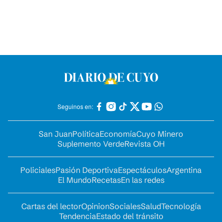
Seguinos en:
San Juan
Política
Economía
Cuyo Minero
Suplemento Verde
Revista OH
Policiales
Pasión Deportiva
Espectáculos
Argentina
El Mundo
Recetas
En las redes
Cartas del lector
Opinion
Sociales
Salud
Tecnología
Tendencia
Estado del tránsito