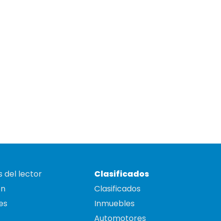
 del lector
Clasificados
on
Clasificados
es
Inmuebles
Automotores