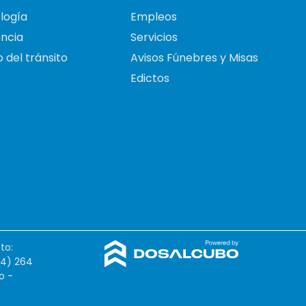
logía
Empleos
ncia
Servicios
 del tránsito
Avisos Fúnebres y Misas
Edictos
to:
54) 264
o -