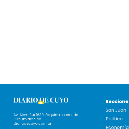
Seccione
San Juan
Av. Alem Sur 1639. Esquina Lateral de
Política
Circunvalación
diariodecuyo.com.ar
Economía