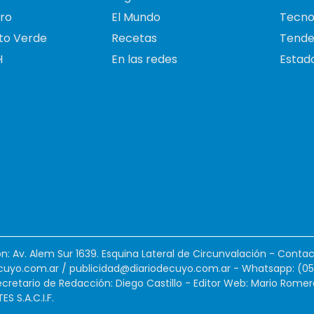
ro
El Mundo
Tecno
to Verde
Recetas
Tende
H
En las redes
Estado
ión: Av. Alem Sur 1639. Esquina Lateral de Circunvalación - Contac
cuyo.com.ar
/
publicidad@diariodecuyo.com.ar
-
Whatsapp: (0
cretario de Redacción: Diego Castillo - Editor Web: Mario Romer
 S.A.C.I.F.