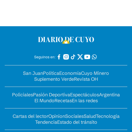
Seguinos en:
San Juan
Política
Economía
Cuyo Minero
Suplemento Verde
Revista OH
Policiales
Pasión Deportiva
Espectáculos
Argentina
El Mundo
Recetas
En las redes
Cartas del lector
Opinion
Sociales
Salud
Tecnología
Tendencia
Estado del tránsito