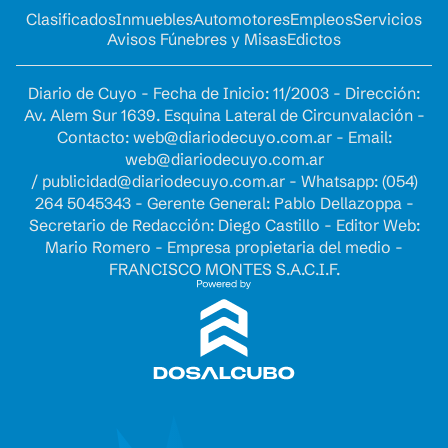
Clasificados
Inmuebles
Automotores
Empleos
Servicios
Avisos Fúnebres y Misas
Edictos
Diario de Cuyo - Fecha de Inicio: 11/2003 - Dirección:
Av. Alem Sur 1639. Esquina Lateral de Circunvalación -
Contacto:
web@diariodecuyo.com.ar
- Email:
web@diariodecuyo.com.ar
/
publicidad@diariodecuyo.com.ar
-
Whatsapp: (054)
264 5045343 - Gerente General: Pablo Dellazoppa -
Secretario de Redacción: Diego Castillo - Editor Web:
Mario Romero - Empresa propietaria del medio -
FRANCISCO MONTES S.A.C.I.F.