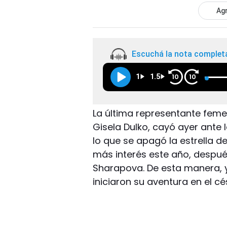
Agr
Escuchá la nota complet
1
1.5
10
10
La última representante feme
Gisela Dulko, cayó ayer ante 
lo que se apagó la estrella d
más interés este año, después
Sharapova. De esta manera, y
iniciaron su aventura en el c