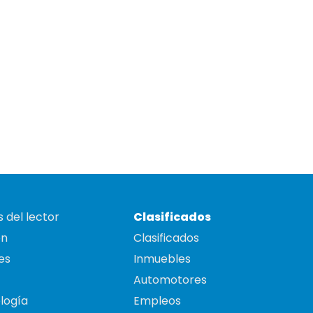
 del lector
Clasificados
on
Clasificados
es
Inmuebles
Automotores
logía
Empleos