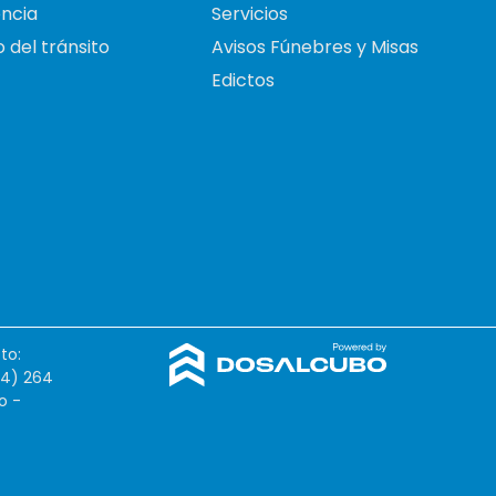
ncia
Servicios
 del tránsito
Avisos Fúnebres y Misas
Edictos
to:
54) 264
o -