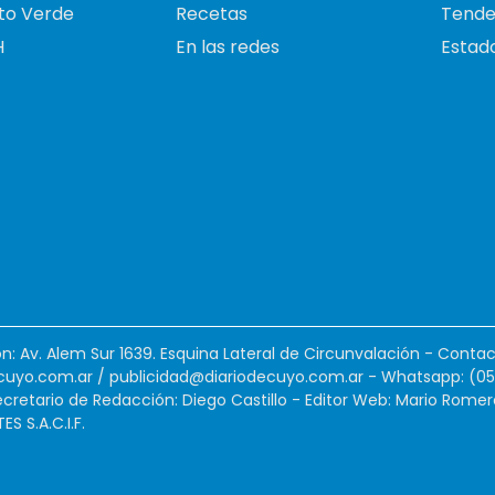
to Verde
Recetas
Tende
H
En las redes
Estado
ión: Av. Alem Sur 1639. Esquina Lateral de Circunvalación - Contac
cuyo.com.ar
/
publicidad@diariodecuyo.com.ar
-
Whatsapp: (0
cretario de Redacción: Diego Castillo - Editor Web: Mario Romer
 S.A.C.I.F.