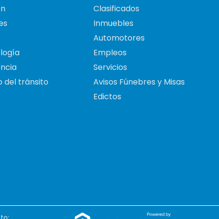
on
Clasificados
es
Inmuebles
Automotores
logía
Empleos
ncia
Servicios
 del tránsito
Avisos Fúnebres y Misas
Edictos
to: