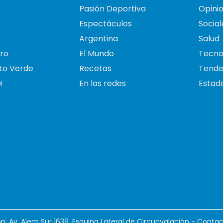
Pasión Deportiva
Opini
Espectáculos
Social
Argentina
Salud
ro
El Mundo
Tecno
to Verde
Recetas
Tende
H
En las redes
Estado
ión: Av. Alem Sur 1639. Esquina Lateral de Circunvalación - Contac