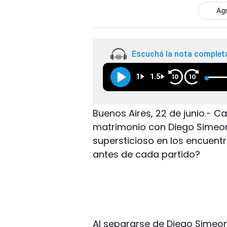
Agr
Escuchá la nota complet
1
1.5
10
10
Buenos Aires, 22 de junio.- C
matrimonio con Diego Simeon
supersticioso en los encuent
antes de cada partido?
Al separarse de Diego Simeon