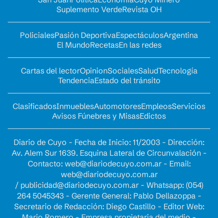
Suplemento Verde
Revista OH
Policiales
Pasión Deportiva
Espectáculos
Argentina
El Mundo
Recetas
En las redes
Cartas del lector
Opinion
Sociales
Salud
Tecnología
Tendencia
Estado del tránsito
Clasificados
Inmuebles
Automotores
Empleos
Servicios
Avisos Fúnebres y Misas
Edictos
Diario de Cuyo - Fecha de Inicio: 11/2003 - Dirección:
Av. Alem Sur 1639. Esquina Lateral de Circunvalación -
Contacto:
web@diariodecuyo.com.ar
- Email:
web@diariodecuyo.com.ar
/
publicidad@diariodecuyo.com.ar
-
Whatsapp: (054)
264 5045343 - Gerente General: Pablo Dellazoppa -
Secretario de Redacción: Diego Castillo - Editor Web:
Mario Romero - Empresa propietaria del medio -