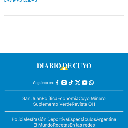
LAS MÁS LEIDAS
Seguinos en:
San Juan
Política
Economía
Cuyo Minero
Suplemento Verde
Revista OH
Policiales
Pasión Deportiva
Espectáculos
Argentina
El Mundo
Recetas
En las redes