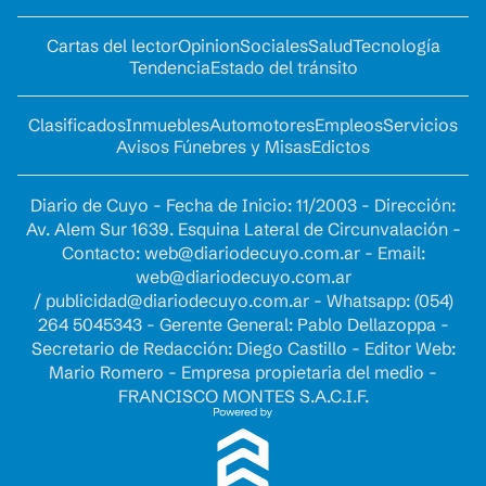
Cartas del lector
Opinion
Sociales
Salud
Tecnología
Tendencia
Estado del tránsito
Clasificados
Inmuebles
Automotores
Empleos
Servicios
Avisos Fúnebres y Misas
Edictos
Diario de Cuyo - Fecha de Inicio: 11/2003 - Dirección:
Av. Alem Sur 1639. Esquina Lateral de Circunvalación -
Contacto:
web@diariodecuyo.com.ar
- Email:
web@diariodecuyo.com.ar
/
publicidad@diariodecuyo.com.ar
-
Whatsapp: (054)
264 5045343 - Gerente General: Pablo Dellazoppa -
Secretario de Redacción: Diego Castillo - Editor Web:
Mario Romero - Empresa propietaria del medio -
FRANCISCO MONTES S.A.C.I.F.