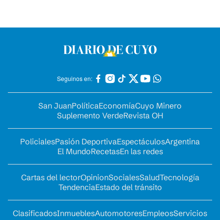
Seguinos en:
San Juan
Política
Economía
Cuyo Minero
Suplemento Verde
Revista OH
Policiales
Pasión Deportiva
Espectáculos
Argentina
El Mundo
Recetas
En las redes
Cartas del lector
Opinion
Sociales
Salud
Tecnología
Tendencia
Estado del tránsito
Clasificados
Inmuebles
Automotores
Empleos
Servicios