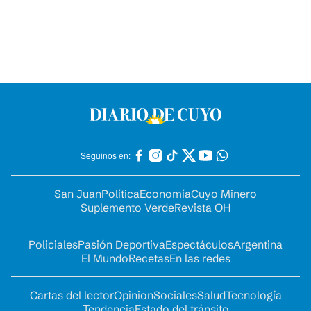
Seguinos en:
San Juan
Política
Economía
Cuyo Minero
Suplemento Verde
Revista OH
Policiales
Pasión Deportiva
Espectáculos
Argentina
El Mundo
Recetas
En las redes
Cartas del lector
Opinion
Sociales
Salud
Tecnología
Tendencia
Estado del tránsito