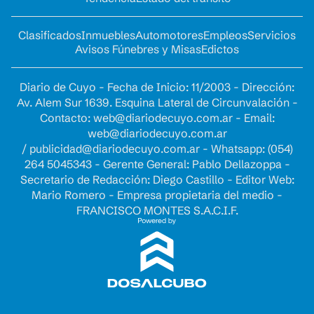
Clasificados
Inmuebles
Automotores
Empleos
Servicios
Avisos Fúnebres y Misas
Edictos
Diario de Cuyo - Fecha de Inicio: 11/2003 - Dirección:
Av. Alem Sur 1639. Esquina Lateral de Circunvalación -
Contacto:
web@diariodecuyo.com.ar
- Email:
web@diariodecuyo.com.ar
/
publicidad@diariodecuyo.com.ar
-
Whatsapp: (054)
264 5045343 - Gerente General: Pablo Dellazoppa -
Secretario de Redacción: Diego Castillo - Editor Web:
Mario Romero - Empresa propietaria del medio -
FRANCISCO MONTES S.A.C.I.F.