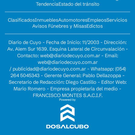
Tendencia
Estado del tránsito
Clasificados
Inmuebles
Automotores
Empleos
Servicios
Avisos Fúnebres y Misas
Edictos
Diario de Cuyo - Fecha de Inicio: 11/2003 - Dirección:
Av. Alem Sur 1639. Esquina Lateral de Circunvalación -
Contacto:
web@diariodecuyo.com.ar
- Email:
web@diariodecuyo.com.ar
/
publicidad@diariodecuyo.com.ar
-
Whatsapp: (054)
264 5045343 - Gerente General: Pablo Dellazoppa -
Secretario de Redacción: Diego Castillo - Editor Web:
Mario Romero - Empresa propietaria del medio -
FRANCISCO MONTES S.A.C.I.F.