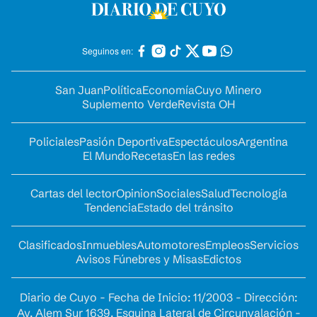
Seguinos en:
San Juan
Política
Economía
Cuyo Minero
Suplemento Verde
Revista OH
Policiales
Pasión Deportiva
Espectáculos
Argentina
El Mundo
Recetas
En las redes
Cartas del lector
Opinion
Sociales
Salud
Tecnología
Tendencia
Estado del tránsito
Clasificados
Inmuebles
Automotores
Empleos
Servicios
Avisos Fúnebres y Misas
Edictos
Diario de Cuyo - Fecha de Inicio: 11/2003 - Dirección:
Av. Alem Sur 1639. Esquina Lateral de Circunvalación -