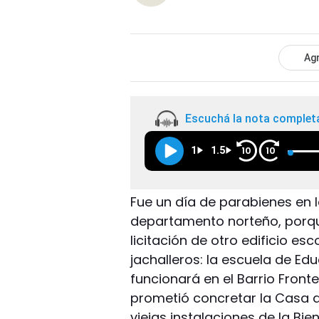
Agr
Escuchá la nota complet
1
1.5
10
10
Fue un día de parabienes en l
departamento norteño, porqu
licitación de otro edificio e
jachalleros: la escuela de Ed
funcionará en el Barrio Front
prometió concretar la Casa d
viejas instalaciones de la Bie