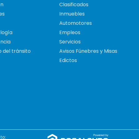
on
Clasificados
es
Inmuebles
Automotores
logía
Empleos
ncia
Servicios
 del tránsito
Avisos Fúnebres y Misas
Edictos
to: