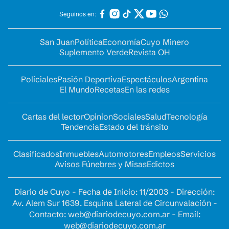
Seguinos en:
San Juan
Política
Economía
Cuyo Minero
Suplemento Verde
Revista OH
Policiales
Pasión Deportiva
Espectáculos
Argentina
El Mundo
Recetas
En las redes
Cartas del lector
Opinion
Sociales
Salud
Tecnología
Tendencia
Estado del tránsito
Clasificados
Inmuebles
Automotores
Empleos
Servicios
Avisos Fúnebres y Misas
Edictos
Diario de Cuyo - Fecha de Inicio: 11/2003 - Dirección:
Av. Alem Sur 1639. Esquina Lateral de Circunvalación -
Contacto:
web@diariodecuyo.com.ar
- Email:
web@diariodecuyo.com.ar