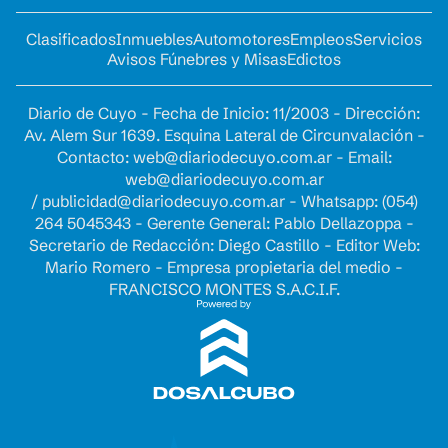
Clasificados
Inmuebles
Automotores
Empleos
Servicios
Avisos Fúnebres y Misas
Edictos
Diario de Cuyo - Fecha de Inicio: 11/2003 - Dirección:
Av. Alem Sur 1639. Esquina Lateral de Circunvalación -
Contacto:
web@diariodecuyo.com.ar
- Email:
web@diariodecuyo.com.ar
/
publicidad@diariodecuyo.com.ar
-
Whatsapp: (054)
264 5045343 - Gerente General: Pablo Dellazoppa -
Secretario de Redacción: Diego Castillo - Editor Web:
Mario Romero - Empresa propietaria del medio -
FRANCISCO MONTES S.A.C.I.F.