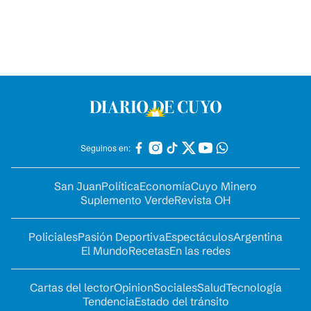
Seguinos en:
San Juan
Política
Economía
Cuyo Minero
Suplemento Verde
Revista OH
Policiales
Pasión Deportiva
Espectáculos
Argentina
El Mundo
Recetas
En las redes
Cartas del lector
Opinion
Sociales
Salud
Tecnología
Tendencia
Estado del tránsito