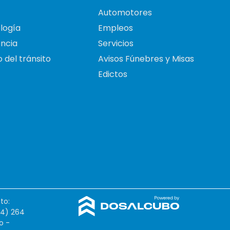
Automotores
logía
Empleos
ncia
Servicios
 del tránsito
Avisos Fúnebres y Misas
Edictos
to:
54) 264
o -