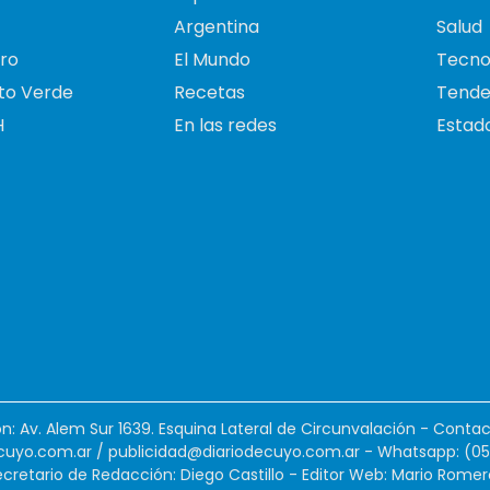
Argentina
Salud
ro
El Mundo
Tecno
to Verde
Recetas
Tende
H
En las redes
Estado
ión: Av. Alem Sur 1639. Esquina Lateral de Circunvalación - Contac
cuyo.com.ar
/
publicidad@diariodecuyo.com.ar
-
Whatsapp: (0
cretario de Redacción: Diego Castillo - Editor Web: Mario Romer