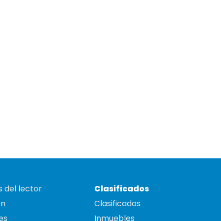
 del lector
Clasificados
on
Clasificados
es
Inmuebles