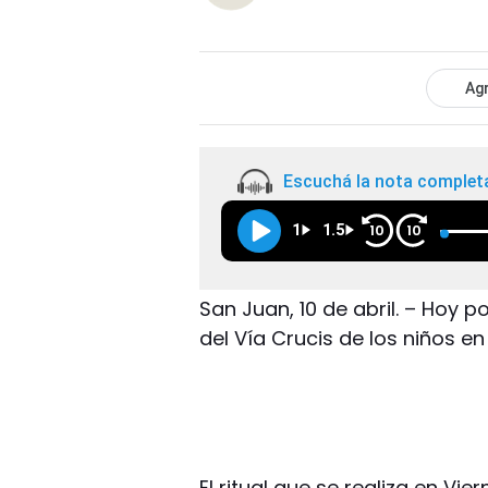
Agr
Escuchá la nota complet
1
1.5
10
10
San Juan, 10 de abril. – Hoy p
del Vía Crucis de los niños en
El ritual que se realiza en Vie