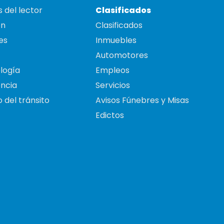
 del lector
Clasificados
on
Clasificados
es
Inmuebles
Automotores
logía
Empleos
ncia
Servicios
 del tránsito
Avisos Fúnebres y Misas
Edictos