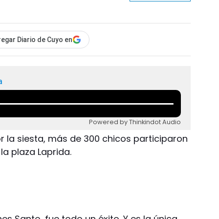
egar Diario de Cuyo en
a
Powered by Thinkindot Audio
or la siesta, más de 300 chicos participaron
 la plaza Laprida.
rnes Santo, fue todo un éxito. Y es la única