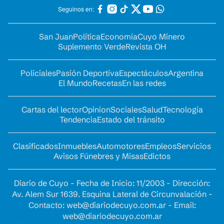
Seguinos en:
San Juan
Política
Economía
Cuyo Minero
Suplemento Verde
Revista OH
Policiales
Pasión Deportiva
Espectáculos
Argentina
El Mundo
Recetas
En las redes
Cartas del lector
Opinion
Sociales
Salud
Tecnología
Tendencia
Estado del tránsito
Clasificados
Inmuebles
Automotores
Empleos
Servicios
Avisos Fúnebres y Misas
Edictos
Diario de Cuyo - Fecha de Inicio: 11/2003 - Dirección:
Av. Alem Sur 1639. Esquina Lateral de Circunvalación -
Contacto:
web@diariodecuyo.com.ar
- Email:
web@diariodecuyo.com.ar