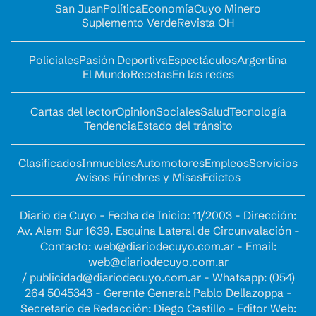
San Juan
Política
Economía
Cuyo Minero
Suplemento Verde
Revista OH
Policiales
Pasión Deportiva
Espectáculos
Argentina
El Mundo
Recetas
En las redes
Cartas del lector
Opinion
Sociales
Salud
Tecnología
Tendencia
Estado del tránsito
Clasificados
Inmuebles
Automotores
Empleos
Servicios
Avisos Fúnebres y Misas
Edictos
Diario de Cuyo - Fecha de Inicio: 11/2003 - Dirección:
Av. Alem Sur 1639. Esquina Lateral de Circunvalación -
Contacto:
web@diariodecuyo.com.ar
- Email:
web@diariodecuyo.com.ar
/
publicidad@diariodecuyo.com.ar
-
Whatsapp: (054)
264 5045343 - Gerente General: Pablo Dellazoppa -
Secretario de Redacción: Diego Castillo - Editor Web: