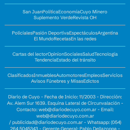
San Juan
Política
Economía
Cuyo Minero
Suplemento Verde
Revista OH
Policiales
Pasión Deportiva
Espectáculos
Argentina
El Mundo
Recetas
En las redes
Cartas del lector
Opinion
Sociales
Salud
Tecnología
Tendencia
Estado del tránsito
Clasificados
Inmuebles
Automotores
Empleos
Servicios
Avisos Fúnebres y Misas
Edictos
Diario de Cuyo - Fecha de Inicio: 11/2003 - Dirección:
Av. Alem Sur 1639. Esquina Lateral de Circunvalación -
Contacto:
web@diariodecuyo.com.ar
- Email:
web@diariodecuyo.com.ar
/
publicidad@diariodecuyo.com.ar
-
Whatsapp: (054)
264 5045343 - Gerente General: Pablo Dellazoppa -