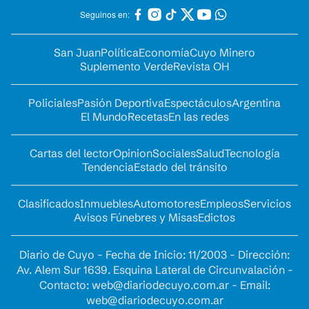
Seguinos en:
San Juan
Política
Economía
Cuyo Minero
Suplemento Verde
Revista OH
Policiales
Pasión Deportiva
Espectáculos
Argentina
El Mundo
Recetas
En las redes
Cartas del lector
Opinion
Sociales
Salud
Tecnología
Tendencia
Estado del tránsito
Clasificados
Inmuebles
Automotores
Empleos
Servicios
Avisos Fúnebres y Misas
Edictos
Diario de Cuyo - Fecha de Inicio: 11/2003 - Dirección:
Av. Alem Sur 1639. Esquina Lateral de Circunvalación -
Contacto:
web@diariodecuyo.com.ar
- Email:
web@diariodecuyo.com.ar