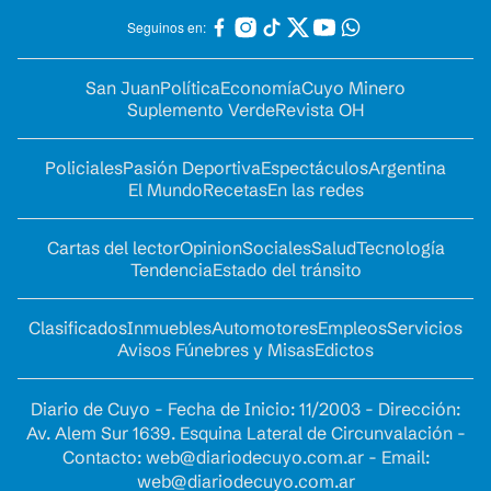
Seguinos en:
San Juan
Política
Economía
Cuyo Minero
Suplemento Verde
Revista OH
Policiales
Pasión Deportiva
Espectáculos
Argentina
El Mundo
Recetas
En las redes
Cartas del lector
Opinion
Sociales
Salud
Tecnología
Tendencia
Estado del tránsito
Clasificados
Inmuebles
Automotores
Empleos
Servicios
Avisos Fúnebres y Misas
Edictos
Diario de Cuyo - Fecha de Inicio: 11/2003 - Dirección:
Av. Alem Sur 1639. Esquina Lateral de Circunvalación -
Contacto:
web@diariodecuyo.com.ar
- Email:
web@diariodecuyo.com.ar