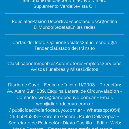
San Juan
Política
Economía
Cuyo Minero
Suplemento Verde
Revista OH
Policiales
Pasión Deportiva
Espectáculos
Argentina
El Mundo
Recetas
En las redes
Cartas del lector
Opinion
Sociales
Salud
Tecnología
Tendencia
Estado del tránsito
Clasificados
Inmuebles
Automotores
Empleos
Servicios
Avisos Fúnebres y Misas
Edictos
Diario de Cuyo - Fecha de Inicio: 11/2003 - Dirección:
Av. Alem Sur 1639. Esquina Lateral de Circunvalación -
Contacto:
web@diariodecuyo.com.ar
- Email:
web@diariodecuyo.com.ar
/
publicidad@diariodecuyo.com.ar
-
Whatsapp: (054)
264 5045343 - Gerente General: Pablo Dellazoppa -
Secretario de Redacción: Diego Castillo - Editor Web:
Mario Romero - Empresa propietaria del medio -