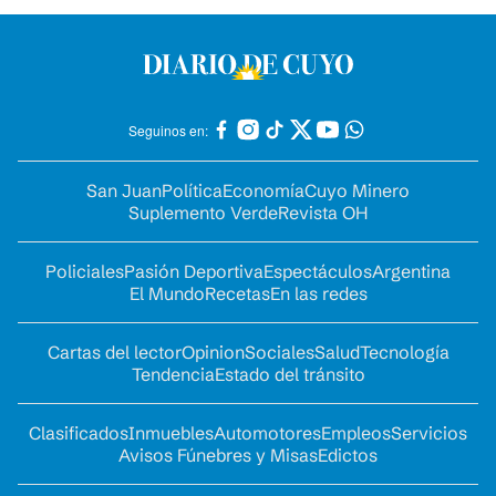
Seguinos en:
San Juan
Política
Economía
Cuyo Minero
Suplemento Verde
Revista OH
Policiales
Pasión Deportiva
Espectáculos
Argentina
El Mundo
Recetas
En las redes
Cartas del lector
Opinion
Sociales
Salud
Tecnología
Tendencia
Estado del tránsito
Clasificados
Inmuebles
Automotores
Empleos
Servicios
Avisos Fúnebres y Misas
Edictos