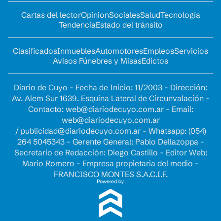
Cartas del lector
Opinion
Sociales
Salud
Tecnología
Tendencia
Estado del tránsito
Clasificados
Inmuebles
Automotores
Empleos
Servicios
Avisos Fúnebres y Misas
Edictos
Diario de Cuyo - Fecha de Inicio: 11/2003 - Dirección:
Av. Alem Sur 1639. Esquina Lateral de Circunvalación -
Contacto:
web@diariodecuyo.com.ar
- Email:
web@diariodecuyo.com.ar
/
publicidad@diariodecuyo.com.ar
-
Whatsapp: (054)
264 5045343 - Gerente General: Pablo Dellazoppa -
Secretario de Redacción: Diego Castillo - Editor Web:
Mario Romero - Empresa propietaria del medio -
FRANCISCO MONTES S.A.C.I.F.