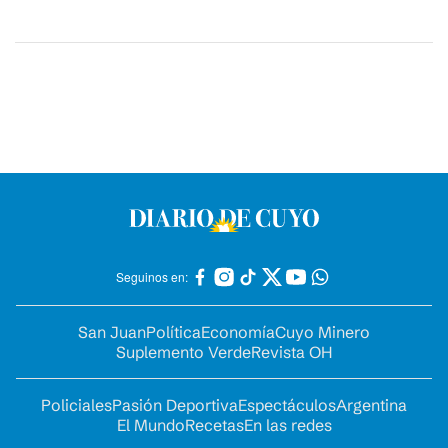
Seguinos en:
San Juan
Política
Economía
Cuyo Minero
Suplemento Verde
Revista OH
Policiales
Pasión Deportiva
Espectáculos
Argentina
El Mundo
Recetas
En las redes