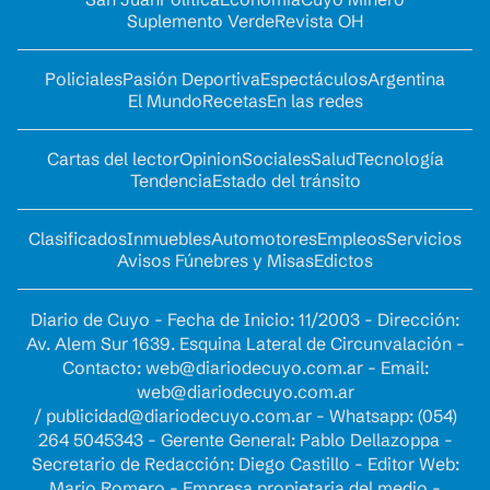
Suplemento Verde
Revista OH
Policiales
Pasión Deportiva
Espectáculos
Argentina
El Mundo
Recetas
En las redes
Cartas del lector
Opinion
Sociales
Salud
Tecnología
Tendencia
Estado del tránsito
Clasificados
Inmuebles
Automotores
Empleos
Servicios
Avisos Fúnebres y Misas
Edictos
Diario de Cuyo - Fecha de Inicio: 11/2003 - Dirección:
Av. Alem Sur 1639. Esquina Lateral de Circunvalación -
Contacto:
web@diariodecuyo.com.ar
- Email:
web@diariodecuyo.com.ar
/
publicidad@diariodecuyo.com.ar
-
Whatsapp: (054)
264 5045343 - Gerente General: Pablo Dellazoppa -
Secretario de Redacción: Diego Castillo - Editor Web:
Mario Romero - Empresa propietaria del medio -