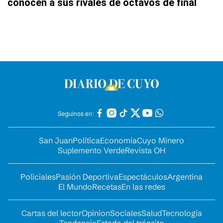
conocen a sus rivales de octavos de final
Seguinos en:
San Juan
Política
Economía
Cuyo Minero
Suplemento Verde
Revista OH
Policiales
Pasión Deportiva
Espectáculos
Argentina
El Mundo
Recetas
En las redes
Cartas del lector
Opinion
Sociales
Salud
Tecnología