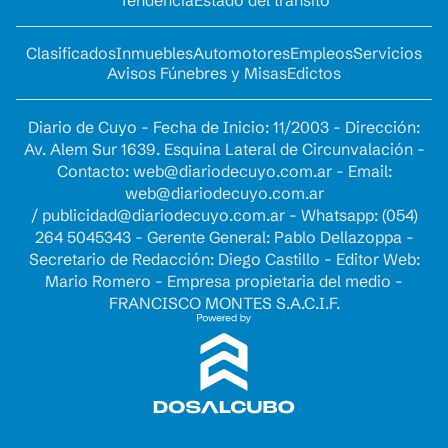
Tendencia
Estado del tránsito
Clasificados
Inmuebles
Automotores
Empleos
Servicios
Avisos Fúnebres y Misas
Edictos
Diario de Cuyo - Fecha de Inicio: 11/2003 - Dirección:
Av. Alem Sur 1639. Esquina Lateral de Circunvalación -
Contacto:
web@diariodecuyo.com.ar
- Email:
web@diariodecuyo.com.ar
/
publicidad@diariodecuyo.com.ar
-
Whatsapp: (054)
264 5045343 - Gerente General: Pablo Dellazoppa -
Secretario de Redacción: Diego Castillo - Editor Web:
Mario Romero - Empresa propietaria del medio -
FRANCISCO MONTES S.A.C.I.F.