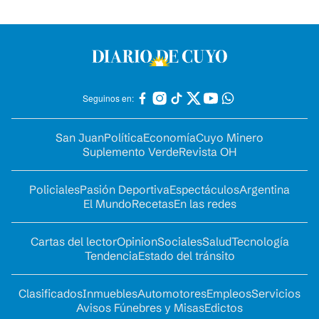
Seguinos en:
San Juan
Política
Economía
Cuyo Minero
Suplemento Verde
Revista OH
Policiales
Pasión Deportiva
Espectáculos
Argentina
El Mundo
Recetas
En las redes
Cartas del lector
Opinion
Sociales
Salud
Tecnología
Tendencia
Estado del tránsito
Clasificados
Inmuebles
Automotores
Empleos
Servicios
Avisos Fúnebres y Misas
Edictos