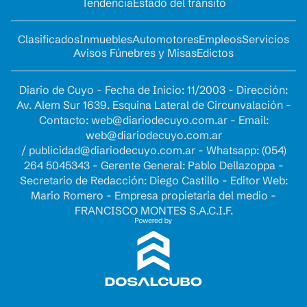
Tendencia
Estado del tránsito
Clasificados
Inmuebles
Automotores
Empleos
Servicios
Avisos Fúnebres y Misas
Edictos
Diario de Cuyo - Fecha de Inicio: 11/2003 - Dirección:
Av. Alem Sur 1639. Esquina Lateral de Circunvalación -
Contacto:
web@diariodecuyo.com.ar
- Email:
web@diariodecuyo.com.ar
/
publicidad@diariodecuyo.com.ar
-
Whatsapp: (054)
264 5045343 - Gerente General: Pablo Dellazoppa -
Secretario de Redacción: Diego Castillo - Editor Web:
Mario Romero - Empresa propietaria del medio -
FRANCISCO MONTES S.A.C.I.F.