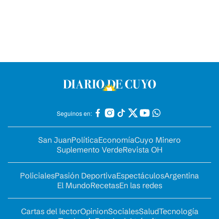
Seguinos en:
San Juan
Política
Economía
Cuyo Minero
Suplemento Verde
Revista OH
Policiales
Pasión Deportiva
Espectáculos
Argentina
El Mundo
Recetas
En las redes
Cartas del lector
Opinion
Sociales
Salud
Tecnología