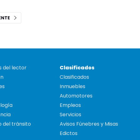
IENTE
 del lector
Clasificados
on
Clasificados
es
Inmuebles
Automotores
logía
Empleos
ncia
Servicios
 del tránsito
Avisos Fúnebres y Misas
Edictos