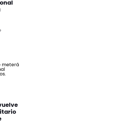
ional
a
o
vuelve
itario
e