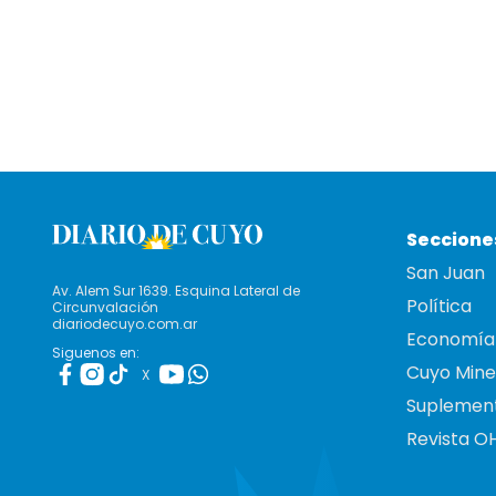
Seccione
San Juan
Av. Alem Sur 1639. Esquina Lateral de
Política
Circunvalación
diariodecuyo.com.ar
Economía
Siguenos en:
Cuyo Mine
X
Suplemen
Revista O