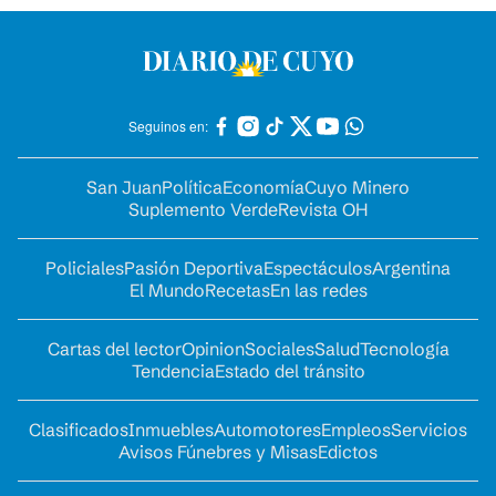
Seguinos en:
San Juan
Política
Economía
Cuyo Minero
Suplemento Verde
Revista OH
Policiales
Pasión Deportiva
Espectáculos
Argentina
El Mundo
Recetas
En las redes
Cartas del lector
Opinion
Sociales
Salud
Tecnología
Tendencia
Estado del tránsito
Clasificados
Inmuebles
Automotores
Empleos
Servicios
Avisos Fúnebres y Misas
Edictos