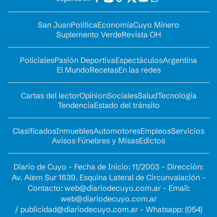
San Juan
Política
Economía
Cuyo Minero
Suplemento Verde
Revista OH
Policiales
Pasión Deportiva
Espectáculos
Argentina
El Mundo
Recetas
En las redes
Cartas del lector
Opinion
Sociales
Salud
Tecnología
Tendencia
Estado del tránsito
Clasificados
Inmuebles
Automotores
Empleos
Servicios
Avisos Fúnebres y Misas
Edictos
Diario de Cuyo - Fecha de Inicio: 11/2003 - Dirección:
Av. Alem Sur 1639. Esquina Lateral de Circunvalación -
Contacto:
web@diariodecuyo.com.ar
- Email:
web@diariodecuyo.com.ar
/
publicidad@diariodecuyo.com.ar
-
Whatsapp: (054)