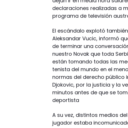
dejan ir en media hora saldre
declaraciones realizadas a m
programa de televisión austra
El escándalo explotó también 
Aleksandar Vucic, informó qu
de terminar una conversación 
nuestro Novak que toda Serbi
están tomando todas las med
tenista del mundo en el meno
normas del derecho público i
Djokovic, por la justicia y la
minutos antes de que se tomar
deportista
A su vez, distintos medios d
jugador estaba incomunicado,