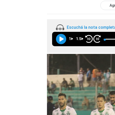
Agr
Escuchá la nota complet
1
1.5
10
10