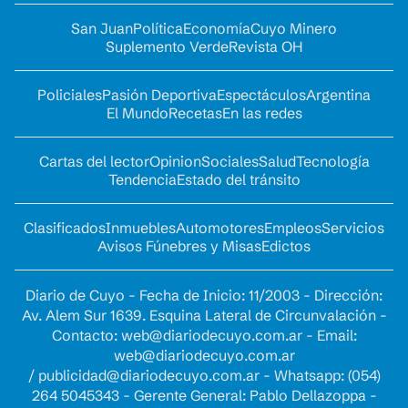
San Juan
Política
Economía
Cuyo Minero
Suplemento Verde
Revista OH
Policiales
Pasión Deportiva
Espectáculos
Argentina
El Mundo
Recetas
En las redes
Cartas del lector
Opinion
Sociales
Salud
Tecnología
Tendencia
Estado del tránsito
Clasificados
Inmuebles
Automotores
Empleos
Servicios
Avisos Fúnebres y Misas
Edictos
Diario de Cuyo - Fecha de Inicio: 11/2003 - Dirección:
Av. Alem Sur 1639. Esquina Lateral de Circunvalación -
Contacto:
web@diariodecuyo.com.ar
- Email:
web@diariodecuyo.com.ar
/
publicidad@diariodecuyo.com.ar
-
Whatsapp: (054)
264 5045343 - Gerente General: Pablo Dellazoppa -