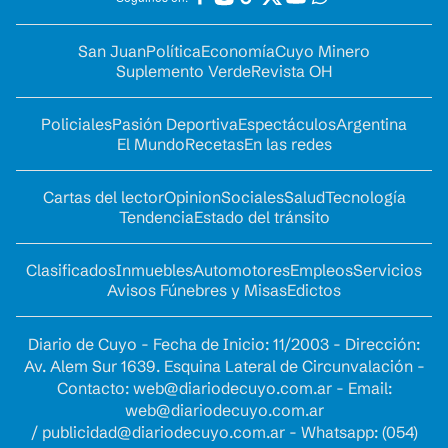
San Juan
Política
Economía
Cuyo Minero
Suplemento Verde
Revista OH
Policiales
Pasión Deportiva
Espectáculos
Argentina
El Mundo
Recetas
En las redes
Cartas del lector
Opinion
Sociales
Salud
Tecnología
Tendencia
Estado del tránsito
Clasificados
Inmuebles
Automotores
Empleos
Servicios
Avisos Fúnebres y Misas
Edictos
Diario de Cuyo - Fecha de Inicio: 11/2003 - Dirección:
Av. Alem Sur 1639. Esquina Lateral de Circunvalación -
Contacto:
web@diariodecuyo.com.ar
- Email:
web@diariodecuyo.com.ar
/
publicidad@diariodecuyo.com.ar
-
Whatsapp: (054)