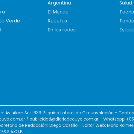
Argentina
Salud
ro
El Mundo
Tecno
to Verde
Recetas
Tende
H
En las redes
Estado
ión: Av. Alem Sur 1639. Esquina Lateral de Circunvalación - Contac
cuyo.com.ar
/
publicidad@diariodecuyo.com.ar
-
Whatsapp: (0
cretario de Redacción: Diego Castillo - Editor Web: Mario Romer
 S.A.C.I.F.