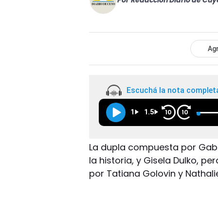
Por
Redacción Diario de Cuy
Agr
Escuchá la nota complet
1
1.5
10
10
La dupla compuesta por Gabri
la historia, y Gisela Dulko, p
por Tatiana Golovin y Nathali