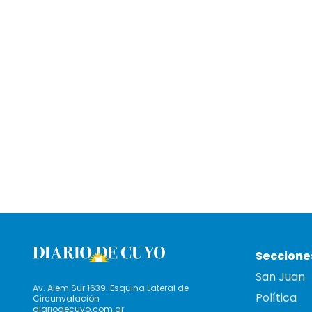
Seccione
San Juan
Av. Alem Sur 1639. Esquina Lateral de
Política
Circunvalación
diariodecuyo.com.ar