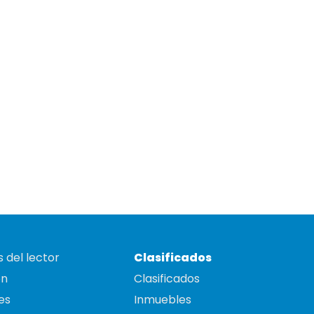
 del lector
Clasificados
on
Clasificados
es
Inmuebles