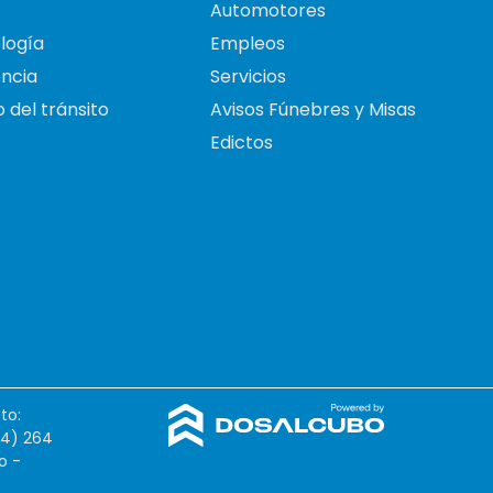
Automotores
logía
Empleos
ncia
Servicios
 del tránsito
Avisos Fúnebres y Misas
Edictos
to:
54) 264
o -