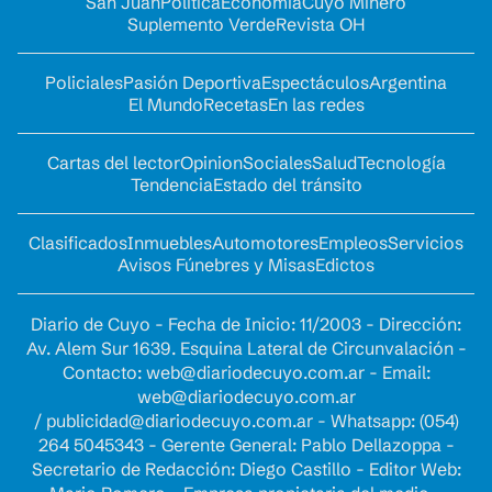
San Juan
Política
Economía
Cuyo Minero
Suplemento Verde
Revista OH
Policiales
Pasión Deportiva
Espectáculos
Argentina
El Mundo
Recetas
En las redes
Cartas del lector
Opinion
Sociales
Salud
Tecnología
Tendencia
Estado del tránsito
Clasificados
Inmuebles
Automotores
Empleos
Servicios
Avisos Fúnebres y Misas
Edictos
Diario de Cuyo - Fecha de Inicio: 11/2003 - Dirección:
Av. Alem Sur 1639. Esquina Lateral de Circunvalación -
Contacto:
web@diariodecuyo.com.ar
- Email:
web@diariodecuyo.com.ar
/
publicidad@diariodecuyo.com.ar
-
Whatsapp: (054)
264 5045343 - Gerente General: Pablo Dellazoppa -
Secretario de Redacción: Diego Castillo - Editor Web: